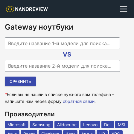
Gateway ноутбуки
Begin typing for results.
VS
Begin typing for results.
*
Если вы не нашли в списке нужного вам телефона –
напишите нам через форму
обратной связи
.
Производители
Microsoft
Samsung
Alldocube
Lenovo
Dell
MSI
Asus
Razer
Gigabyte
Acer
Apple
HP
XPG