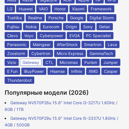
LG
Huawei
VAIO
Honor
Xiaomi
Framework
Toshiba
Realme
Porsche
Google
Digital Storm
Fujitsu
Nokia
Eurocom
Origin
Sony
Getac
Clevo
Voyo
Cyberpower
EVGA
PC Specialist
Panasonic
Maingear
AfterShock
Smartron
Lava
Zoostorm
Cybertron
Micro Express
GammaTech
Vizio
Gateway
CTL
Micromax
Purism
Jumper
E Fun
iBuyPower
Hisense
Infinix
XMG
Casper
Thunderobot
Популярные модели (2026)
Gateway NV570P26u 15.6" Intel Core i3-3217U 1.8GHz /
6GB / 1TB
Gateway NV570P29u 15.6" Intel Core i5-3337U 1.8GHz /
4GB / 500GB