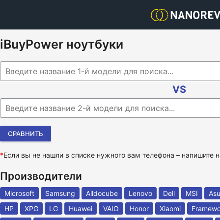
iBuyPower ноутбуки
Begin typing for results.
VS
Begin typing for results.
*
Если вы не нашли в списке нужного вам телефона – напишите
Производители
Microsoft
Samsung
Alldocube
Lenovo
Dell
MSI
As
HP
XPG
LG
Huawei
VAIO
Honor
Xiaomi
Framewo