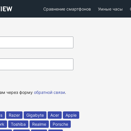
Сравнение смартфонов
Умные часы
 нам через форму
обратной связи
.
us
Razer
Gigabyte
Acer
Apple
rk
Toshiba
Realme
Porsche