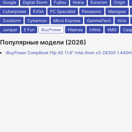
Google
Digital Storm
Fujitsu
Nokia
Eurocom
Origin
Cyberpower
EVGA
PC Specialist
Panasonic
Maingear
Zoostorm
Cybertron
Micro Express
GammaTech
Vizio
Jumper
E Fun
iBuyPower
Hisense
Infinix
XMG
Cas
Популярные модели (2026)
iBuyPower CompBook Flip-X5 11.6" Intel Atom x5-Z8300 1.44GH