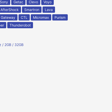
Sony
Getac
Clevo
Voyo
AfterShock
Smartron
Lava
Gateway
CTL
Micromax
Purism
per
Thunderobot
z / 2GB / 32GB