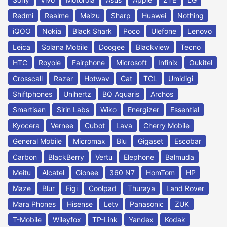
Redmi
Realme
Meizu
Sharp
Huawei
Nothing
iQOO
Nokia
Black Shark
Poco
Ulefone
Lenovo
Leica
Solana Mobile
Doogee
Blackview
Tecno
HTC
Royole
Fairphone
Microsoft
Infinix
Oukitel
Crosscall
Razer
Hotwav
Cat
TCL
Umidigi
Shiftphones
Unihertz
BQ Aquaris
Archos
Smartisan
Sirin Labs
Wiko
Energizer
Essential
Kyocera
Vernee
Cubot
Lava
Cherry Mobile
General Mobile
Micromax
Blu
Gigaset
Escobar
Carbon
BlackBerry
Vertu
Elephone
Balmuda
Meitu
Alcatel
Gionee
360 N7
HomTom
HP
Maze
Blur
Figi
Coolpad
Thuraya
Land Rover
Mara Phones
Hisense
Letv
Panasonic
ZUK
T-Mobile
Wileyfox
TP-Link
Yandex
Kodak