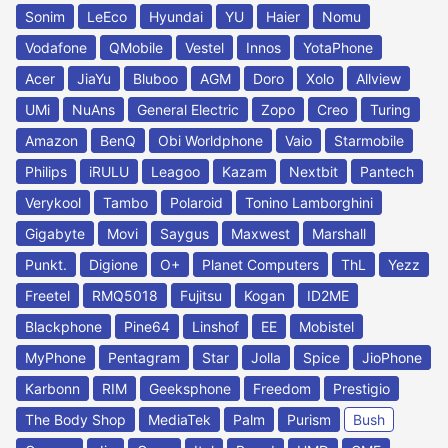
Sonim
LeEco
Hyundai
YU
Haier
Nomu
Vodafone
QMobile
Vestel
Innos
YotaPhone
Acer
JiaYu
Bluboo
AGM
Doro
Xolo
Allview
UMi
NuAns
General Electric
Zopo
Creo
Turing
Amazon
BenQ
Obi Worldphone
Vaio
Starmobile
Philips
iRULU
Leagoo
Kazam
Nextbit
Pantech
Verykool
Tambo
Polaroid
Tonino Lamborghini
Gigabyte
Movi
Saygus
Maxwest
Marshall
Punkt.
Digione
O+
Planet Computers
ThL
Yezz
Freetel
RMQ5018
Fujitsu
Kogan
ID2ME
Blackphone
Pine64
Linshof
EE
Mobistel
MyPhone
Pentagram
Star
Jolla
Spice
JioPhone
Karbonn
RIM
Geeksphone
Freedom
Prestigio
The Body Shop
MediaTek
Palm
Purism
Bush