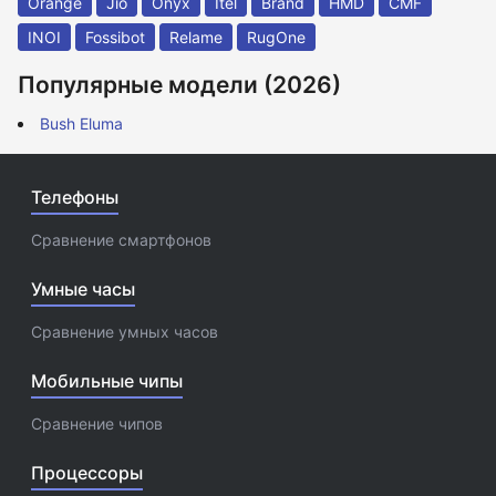
Orange
Jio
Onyx
Itel
Brand
HMD
CMF
INOI
Fossibot
Relame
RugOne
Популярные модели (2026)
Bush Eluma
Телефоны
Сравнение смартфонов
Умные часы
Сравнение умных часов
Мобильные чипы
Сравнение чипов
Процессоры