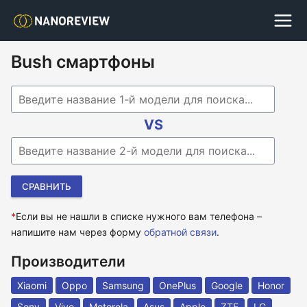
Bush смартфоны
Begin typing for results.
VS
Begin typing for results.
*
Если вы не нашли в списке нужного вам телефона –
напишите нам через форму
обратной связи
.
Производители
Xiaomi
Oppo
Samsung
OnePlus
Google
Honor
Sony
Vivo
Motorola
Asus
Apple
ZTE
LG