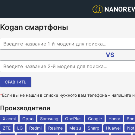
Kogan смартфоны
Begin typing for results.
VS
Begin typing for results.
*
Если вы не нашли в списке нужного вам телефона – напишите
Производители
Xiaomi
Oppo
Samsung
OnePlus
Google
Honor
Son
ZTE
LG
Redmi
Realme
Meizu
Sharp
Huawei
Not