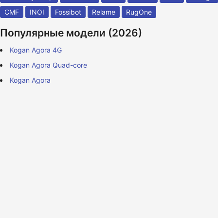
CMF
INOI
Fossibot
Relame
RugOne
Популярные модели (2026)
Kogan Agora 4G
Kogan Agora Quad-core
Kogan Agora