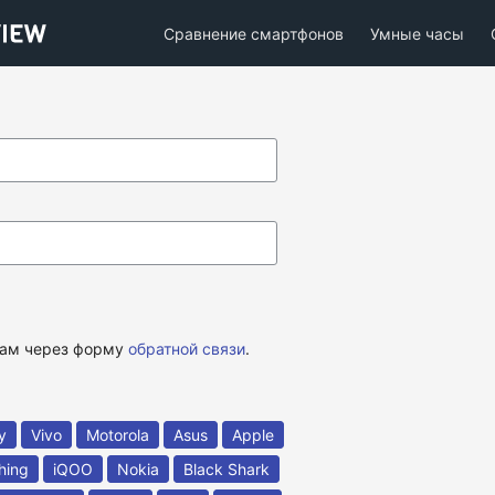
Сравнение смартфонов
Умные часы
 нам через форму
обратной связи
.
y
Vivo
Motorola
Asus
Apple
hing
iQOO
Nokia
Black Shark