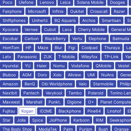
Poco
Ulefone
Lenovo
Leica
Solana Mobile
Doogee
Fairphone
Microsoft
Infinix
Oukitel
Crosscall
Razer
Shiftphones
Unihertz
BQ Aquaris
Archos
Smartisan
Si
Kyocera
Vernee
Cubot
Lava
Cherry Mobile
General M
Escobar
Carbon
BlackBerry
Vertu
Elephone
Balmuda
HomTom
HP
Maze
Blur
Figi
Coolpad
Thuraya
La
Letv
Panasonic
ZUK
T-Mobile
Wileyfox
TP-Link
Ya
Hyundai
YU
Haier
Nomu
Vodafone
QMobile
Vestel
Bluboo
AGM
Doro
Xolo
Allview
UMi
NuAns
Gener
Amazon
BenQ
Obi Worldphone
Vaio
Starmobile
Philip
Nextbit
Pantech
Verykool
Tambo
Polaroid
Tonino Lam
Maxwest
Marshall
Punkt.
Digione
O+
Planet Compute
Fujitsu
Kogan
ID2ME
Blackphone
Pine64
Linshof
E
Star
Jolla
Spice
JioPhone
Karbonn
RIM
Geekspho
The Body Shop
MediaTek
Palm
Purism
Bush
Orange