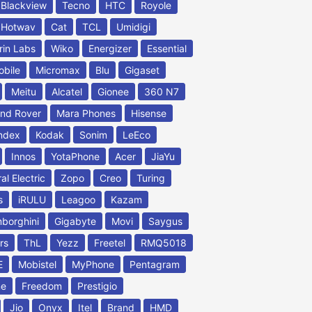
Blackview
Tecno
HTC
Royole
Hotwav
Cat
TCL
Umidigi
rin Labs
Wiko
Energizer
Essential
obile
Micromax
Blu
Gigaset
Meitu
Alcatel
Gionee
360 N7
nd Rover
Mara Phones
Hisense
ndex
Kodak
Sonim
LeEco
Innos
YotaPhone
Acer
JiaYu
al Electric
Zopo
Creo
Turing
s
iRULU
Leagoo
Kazam
borghini
Gigabyte
Movi
Saygus
rs
ThL
Yezz
Freetel
RMQ5018
E
Mobistel
MyPhone
Pentagram
ne
Freedom
Prestigio
Jio
Onyx
Itel
Brand
HMD