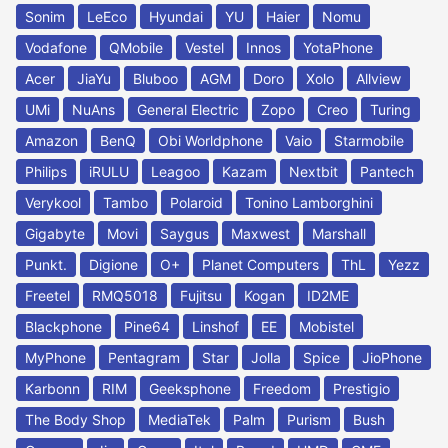
Sonim
LeEco
Hyundai
YU
Haier
Nomu
Vodafone
QMobile
Vestel
Innos
YotaPhone
Acer
JiaYu
Bluboo
AGM
Doro
Xolo
Allview
UMi
NuAns
General Electric
Zopo
Creo
Turing
Amazon
BenQ
Obi Worldphone
Vaio
Starmobile
Philips
iRULU
Leagoo
Kazam
Nextbit
Pantech
Verykool
Tambo
Polaroid
Tonino Lamborghini
Gigabyte
Movi
Saygus
Maxwest
Marshall
Punkt.
Digione
O+
Planet Computers
ThL
Yezz
Freetel
RMQ5018
Fujitsu
Kogan
ID2ME
Blackphone
Pine64
Linshof
EE
Mobistel
MyPhone
Pentagram
Star
Jolla
Spice
JioPhone
Karbonn
RIM
Geeksphone
Freedom
Prestigio
The Body Shop
MediaTek
Palm
Purism
Bush