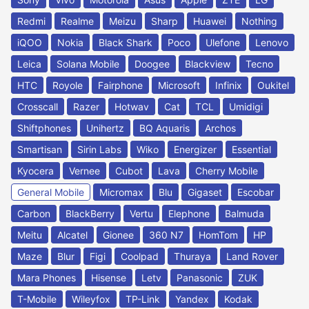
Redmi
Realme
Meizu
Sharp
Huawei
Nothing
iQOO
Nokia
Black Shark
Poco
Ulefone
Lenovo
Leica
Solana Mobile
Doogee
Blackview
Tecno
HTC
Royole
Fairphone
Microsoft
Infinix
Oukitel
Crosscall
Razer
Hotwav
Cat
TCL
Umidigi
Shiftphones
Unihertz
BQ Aquaris
Archos
Smartisan
Sirin Labs
Wiko
Energizer
Essential
Kyocera
Vernee
Cubot
Lava
Cherry Mobile
General Mobile
Micromax
Blu
Gigaset
Escobar
Carbon
BlackBerry
Vertu
Elephone
Balmuda
Meitu
Alcatel
Gionee
360 N7
HomTom
HP
Maze
Blur
Figi
Coolpad
Thuraya
Land Rover
Mara Phones
Hisense
Letv
Panasonic
ZUK
T-Mobile
Wileyfox
TP-Link
Yandex
Kodak