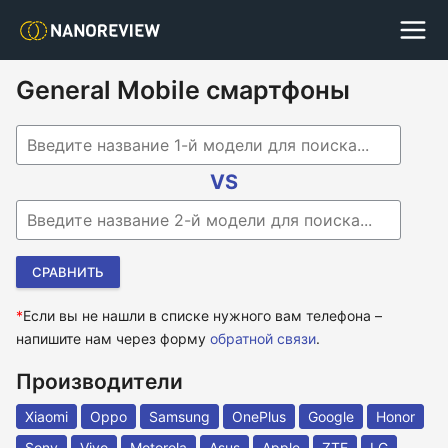
General Mobile смартфоны
Begin typing for results.
VS
Begin typing for results.
*
Если вы не нашли в списке нужного вам телефона –
напишите нам через форму
обратной связи
.
Производители
Xiaomi
Oppo
Samsung
OnePlus
Google
Honor
Sony
Vivo
Motorola
Asus
Apple
ZTE
LG