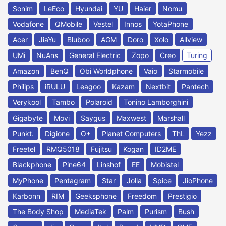
Sonim
LeEco
Hyundai
YU
Haier
Nomu
Vodafone
QMobile
Vestel
Innos
YotaPhone
Acer
JiaYu
Bluboo
AGM
Doro
Xolo
Allview
UMi
NuAns
General Electric
Zopo
Creo
Turing
Amazon
BenQ
Obi Worldphone
Vaio
Starmobile
Philips
iRULU
Leagoo
Kazam
Nextbit
Pantech
Verykool
Tambo
Polaroid
Tonino Lamborghini
Gigabyte
Movi
Saygus
Maxwest
Marshall
Punkt.
Digione
O+
Planet Computers
ThL
Yezz
Freetel
RMQ5018
Fujitsu
Kogan
ID2ME
Blackphone
Pine64
Linshof
EE
Mobistel
MyPhone
Pentagram
Star
Jolla
Spice
JioPhone
Karbonn
RIM
Geeksphone
Freedom
Prestigio
The Body Shop
MediaTek
Palm
Purism
Bush