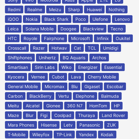
Redmi
Realme
Meizu
Sharp
Huawei
Nothing
iQOO
Nokia
Black Shark
Poco
Ulefone
Lenovo
Leica
Solana Mobile
Doogee
Blackview
Tecno
HTC
Royole
Fairphone
Microsoft
Infinix
Oukitel
Crosscall
Razer
Hotwav
Cat
TCL
Umidigi
Shiftphones
Unihertz
BQ Aquaris
Archos
Smartisan
Sirin Labs
Wiko
Energizer
Essential
Kyocera
Vernee
Cubot
Lava
Cherry Mobile
General Mobile
Micromax
Blu
Gigaset
Escobar
Carbon
BlackBerry
Vertu
Elephone
Balmuda
Meitu
Alcatel
Gionee
360 N7
HomTom
HP
Maze
Blur
Figi
Coolpad
Thuraya
Land Rover
Mara Phones
Hisense
Letv
Panasonic
ZUK
T-Mobile
Wileyfox
TP-Link
Yandex
Kodak