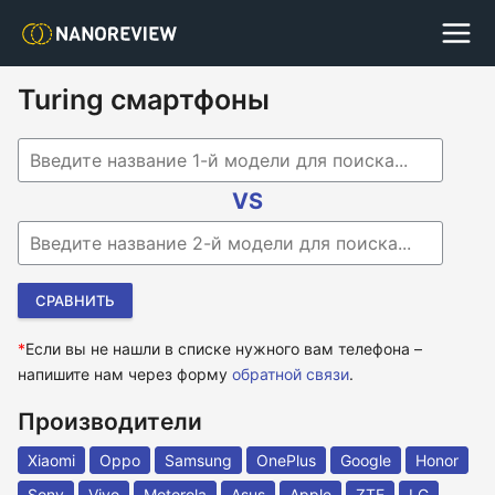
Turing смартфоны
Begin typing for results.
VS
Begin typing for results.
*
Если вы не нашли в списке нужного вам телефона –
напишите нам через форму
обратной связи
.
Производители
Xiaomi
Oppo
Samsung
OnePlus
Google
Honor
Sony
Vivo
Motorola
Asus
Apple
ZTE
LG