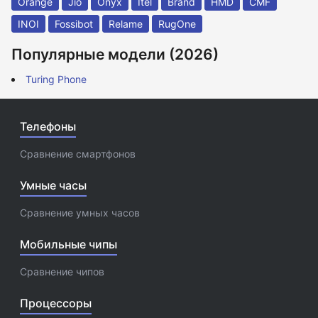
Orange
Jio
Onyx
Itel
Brand
HMD
CMF
INOI
Fossibot
Relame
RugOne
Популярные модели (2026)
Turing Phone
Телефоны
Сравнение смартфонов
Умные часы
Сравнение умных часов
Мобильные чипы
Сравнение чипов
Процессоры